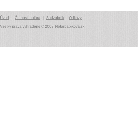
Úvod
|
Činnosti notára
|
Sadzobník
|
Odkazy
Všetky práva vyhradené © 2009
Notarbabikova.sk