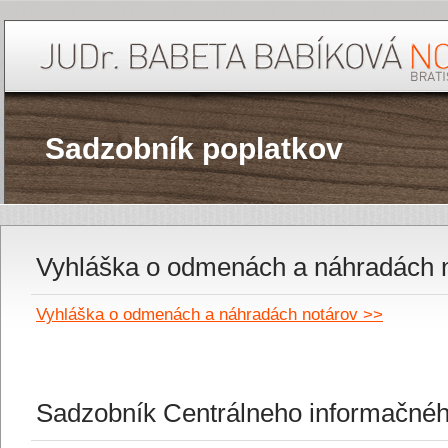
Sadzobník poplatkov
Vyhláška o odmenách a náhradách 
Vyhláška o odmenách a náhradách notárov >>
Sadzobník Centrálneho informačné